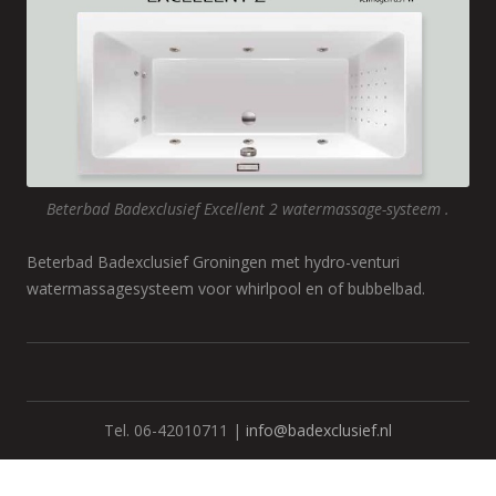
Beterbad Badexclusief Excellent 2 watermassage-systeem .
Beterbad Badexclusief Groningen met hydro-venturi
watermassagesysteem voor whirlpool en of bubbelbad.
Tel. 06-42010711 |
info@badexclusief.nl