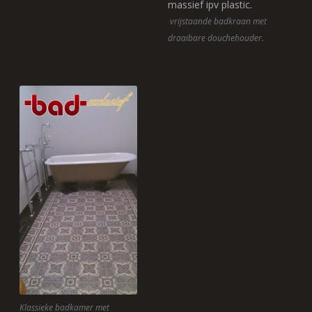
vrijstaande badkraan met
draaibare douchehouder.
Klassieke badkamer met