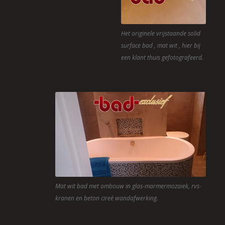
Het originele vrijstaande solid
surface bad , mat wit , hier bij
een klant thuis gefotografeerd.
Mat wit bad met ombouw in glas-marmermozaiek, rvs-
kranen en beton cireé wandafwerking.