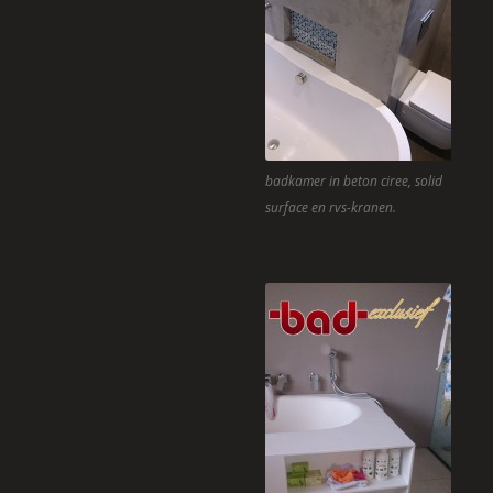
badkamer in beton ciree, solid
surface en rvs-kranen.