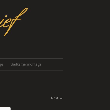
ips
Badkamermontage
Next →