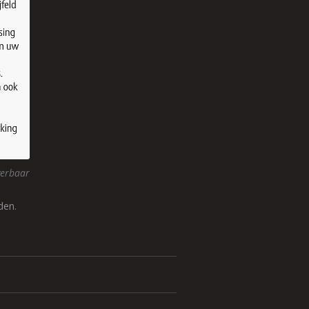
verbaar
den.