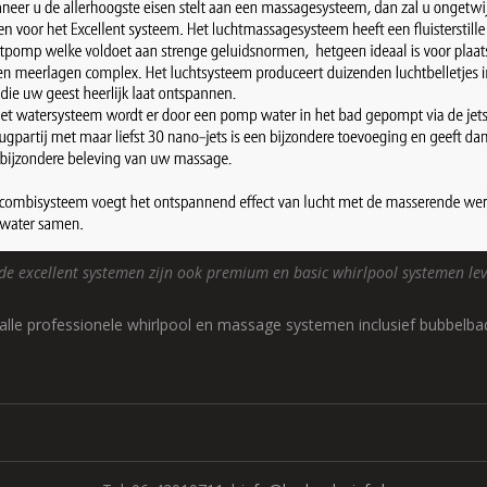
de excellent systemen zijn ook premium en basic whirlpool systemen le
alle professionele whirlpool en massage systemen inclusief bubbelba