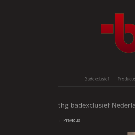
Badexclusief
Product
thg badexclusief Nederla
← Previous