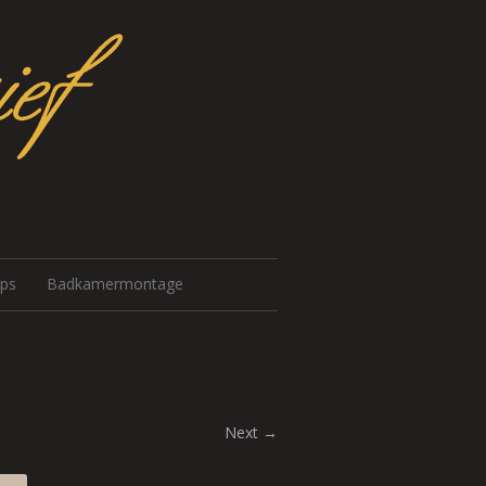
ips
Badkamermontage
Next →